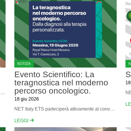
NOTIZIA
N
Evento Scientifico: La
S
teragnostica nel moderno
18
percorso oncologico.
la prima di quattro puntate della nuova serie del podcast di Net Italy " il ruggito della zebra" è on air
18 giu 2026
L
NET Italy ETS parteciperà attivamente al convegno per portare la voce delle persone colpite da questa malattia. La presenza dell’associazione alla tavola rotonda garantisce che il punto di vista del paziente rimanga centrale nella discussione scientifica.
LEGGI