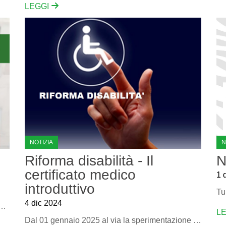
LEGGI
NOTIZIA
N
Riforma disabilità - Il
N
certificato medico
1 
introduttivo
4 dic 2024
e il il secondo capitolo di questo nostro viaggio tra le storie di pazienti
L
Dal 01 gennaio 2025 al via la sperimentazione col nuovo certificato medico introduttivo