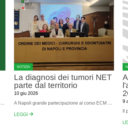
NOTIZIA
N
La diagnosi dei tumori NET
A
parte dal territorio
l
2
10 giu 2026
9 
Questo evento scientifico riunisce i migliori specialisti per discutere la gestione clinica e terapeutica di queste patologie complesse. Il focus del corso è l’inquadramento dei pazienti e l’impatto delle sindromi sulla qualità della vita.
A Napoli grande partecipazione al corso ECM per i Medici di Famiglia
LEGGI
L