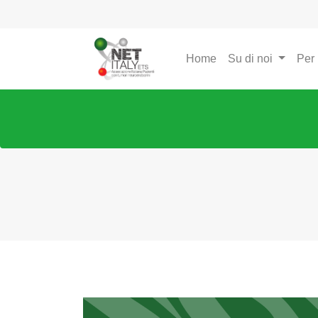
Home
Su di noi
Per 