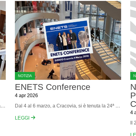
NOTIZIA
N
ENETS Conference
N
P
4 apr 2026
C
​Tra le note del Maestro Marco Boemi, accompagnato da Pamela Borri e Fiamma Izzo D'Amico, abbiamo ricordato una cosa semplice ma potente: ​quando le persone si uniscono, la ricerca diventa speranza concreta per chi vive con tumori neuroendocrini.
Dal 4 al 6 marzo, a Cracovia, si è tenuta la 24ª edizione di ENETS Conference, uno dei principali appuntamenti internazionali dedicati ai tumori neuroendocrini.
4 
LEGGI
L