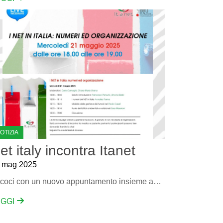
OTIZIA
et italy incontra Itanet
 mag 2025
Eccoci con un nuovo appuntamento insieme ad Itanet con un webinar dedicato ai Net
EGGI