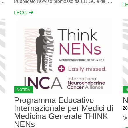
Strategie di Tutoring e Counselling nella gestione dei pazienti affetti da Sarcomi e NENs
Pubblicato l’avviso promosso da ER.GO e dai quattro atenei dell’Emilia Romagna per misure sperimentali di sostegno al diritto allo studio per l’Anno Accademico 2024-2025 SCADENZA 10 DICEMBRE 2024
L
LEGGI
NOTIZIA
N
Programma Educativo
N
Internazionale per Medici di
28
Medicina Generale THINK
Qu
NENs