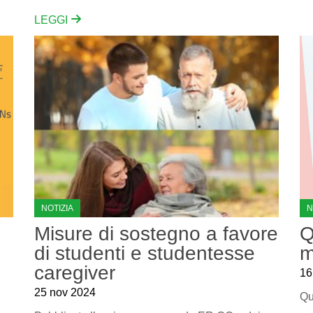
LEGGI
NOTIZIA
N
Misure di sostegno a favore
Q
di studenti e studentesse
m
caregiver
16
25 nov 2024