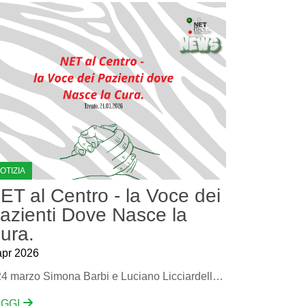
OTIZIA
ET al Centro - la Voce dei
azienti Dove Nasce la
ura.
apr 2026
Il 24 marzo Simona Barbi e Luciano Licciardello del Direttivo di Net Italy hanno incontrato il team multidisciplinare NET dell’ ospedale Santa Chiara di Trento.
EGGI