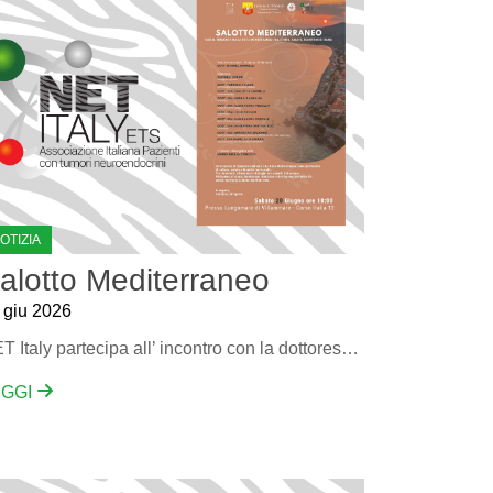
OTIZIA
alotto Mediterraneo
 giu 2026
NET Italy partecipa all’ incontro con la dottoressa Daniela La Padula per raccontare una realtà complessa e poco nota al grande pubblico, dove la rarità è di casa. Nei tumori neuroendocrini la prevenzione e la gestione della patologia partono proprio dalla conoscenza.
EGGI